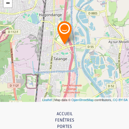
−
Leaflet
| Map data ©
OpenStreetMap
contributors,
CC-BY-SA
ACCUEIL
FENÊTRES
PORTES